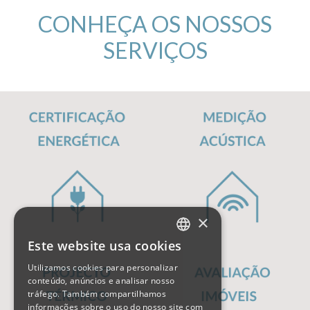
CONHEÇA OS NOSSOS
SERVIÇOS
×
Este website usa cookies
PORTUGUESE
Utilizamos cookies para personalizar
ENGLISH
conteúdo, anúncios e analisar nosso
tráfego. Também compartilhamos
informações sobre o uso do nosso site com